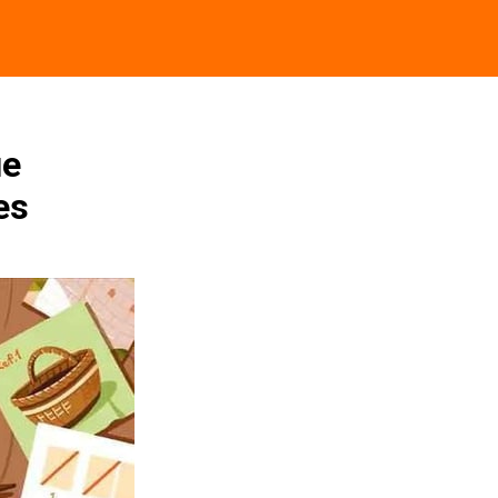
e 
es