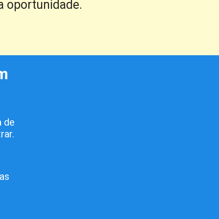
a oportunidade.
m 
 de 
rar.
as 