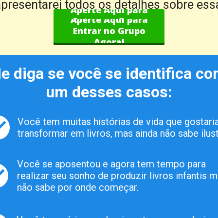
presentarei todos os detalhes sobre ess
Aperte Aqui para
Aperte Aqui para
Entrar no Grupo
Entrar no Grupo
Agora!
Agora!
e diga se você se identifica co
um desses casos:
Você tem muitas histórias de vida que gostaria
transformar em livros, mas ainda não sabe ilust
Você se aposentou e agora tem tempo para 
realizar seu sonho de produzir livros infantis m
não sabe por onde começar.