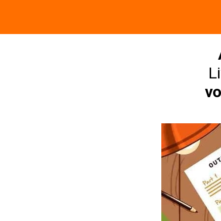
Li
vo